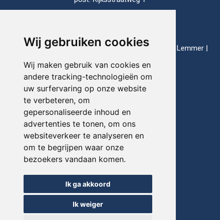
8813 JH Schalsum
Nederland
Wij gebruiken cookies
thuishavens: Enkhuizen | Harlingen | Lauwersoog | Lemmer |
Makkum | Stavoren
Wij maken gebruik van cookies en
andere tracking-technologieën om
uw surfervaring op onze website
Telefoon:
+31(0)517-721020
te verbeteren, om
gepersonaliseerde inhoud en
E-mail:
info@friesevloot.nl
advertenties te tonen, om ons
websiteverkeer te analyseren en
om te begrijpen waar onze
bezoekers vandaan komen.
© FRIESEVLOOT 2026
Update cookie-voorkeuren
Ik ga akkoord
Sitemap
Ik weiger
Privacyverklaring