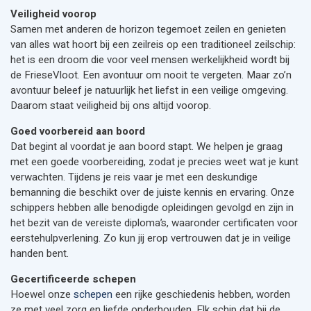
Veiligheid voorop
Samen met anderen de horizon tegemoet zeilen en genieten
van alles wat hoort bij een zeilreis op een traditioneel zeilschip:
het is een droom die voor veel mensen werkelijkheid wordt bij
de FrieseVloot. Een avontuur om nooit te vergeten. Maar zo’n
avontuur beleef je natuurlijk het liefst in een veilige omgeving.
Daarom staat veiligheid bij ons altijd voorop.
Goed voorbereid aan boord
Dat begint al voordat je aan boord stapt. We helpen je graag
met een goede voorbereiding, zodat je precies weet wat je kunt
verwachten. Tijdens je reis vaar je met een deskundige
bemanning die beschikt over de juiste kennis en ervaring. Onze
schippers hebben alle benodigde opleidingen gevolgd en zijn in
het bezit van de vereiste diploma’s, waaronder certificaten voor
eerstehulpverlening. Zo kun jij erop vertrouwen dat je in veilige
handen bent.
Gecertificeerde schepen
Hoewel onze
schepen
een rijke geschiedenis hebben, worden
ze met veel zorg en liefde onderhouden. Elk schip dat bij de