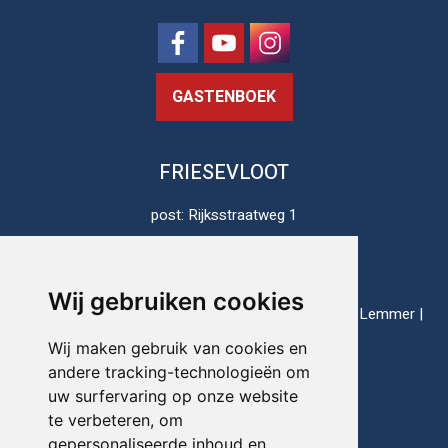
GASTENBOEK
FRIESEVLOOT
post: Rijksstraatweg 1
8813 JH Schalsum
Nederland
Wij gebruiken cookies
thuishavens: Enkhuizen | Harlingen | Lauwersoog | Lemmer |
Makkum | Stavoren
Wij maken gebruik van cookies en
andere tracking-technologieën om
uw surfervaring op onze website
Telefoon:
+31(0)517-721020
te verbeteren, om
gepersonaliseerde inhoud en
E-mail:
info@friesevloot.nl