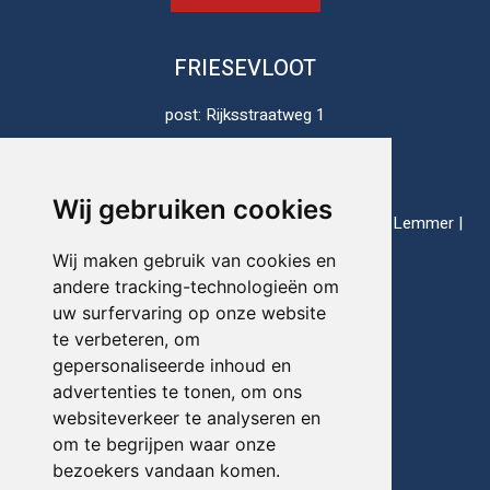
FRIESEVLOOT
post: Rijksstraatweg 1
8813 JH Schalsum
Nederland
Wij gebruiken cookies
thuishavens: Enkhuizen | Harlingen | Lauwersoog | Lemmer |
Makkum | Stavoren
Wij maken gebruik van cookies en
andere tracking-technologieën om
uw surfervaring op onze website
Telefoon:
+31(0)517-721020
te verbeteren, om
gepersonaliseerde inhoud en
E-mail:
info@friesevloot.nl
advertenties te tonen, om ons
websiteverkeer te analyseren en
om te begrijpen waar onze
bezoekers vandaan komen.
© FRIESEVLOOT 2026