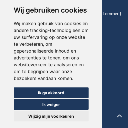
Nederland
Wij gebruiken cookies
thuishavens: Enkhuizen | Harlingen | Lauwersoog | Lemmer |
Makkum | Stavoren
Wij maken gebruik van cookies en
andere tracking-technologieën om
uw surfervaring op onze website
Telefoon:
+31(0)517-721020
te verbeteren, om
gepersonaliseerde inhoud en
E-mail:
info@friesevloot.nl
advertenties te tonen, om ons
websiteverkeer te analyseren en
om te begrijpen waar onze
bezoekers vandaan komen.
© FRIESEVLOOT 2026
Update cookie-voorkeuren
Ik ga akkoord
Sitemap
Ik weiger
Privacyverklaring
Wijzig mijn voorkeuren