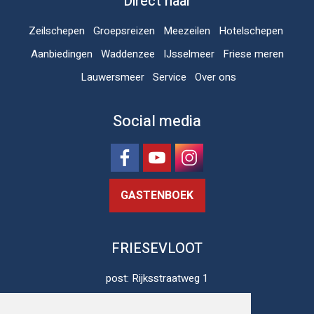
Direct naar
Zeilschepen
Groepsreizen
Meezeilen
Hotelschepen
Aanbiedingen
Waddenzee
IJsselmeer
Friese meren
Lauwersmeer
Service
Over ons
Social media
GASTENBOEK
FRIESEVLOOT
post: Rijksstraatweg 1
8813 JH Schalsum