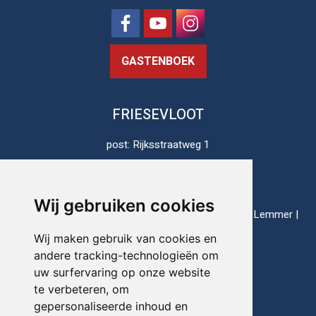
GASTENBOEK
FRIESEVLOOT
post: Rijksstraatweg 1
8813 JH Schalsum
Nederland
Wij gebruiken cookies
thuishavens: Enkhuizen | Harlingen | Lauwersoog | Lemmer |
Makkum | Stavoren
Wij maken gebruik van cookies en
andere tracking-technologieën om
uw surfervaring op onze website
Telefoon:
+31(0)517-721020
te verbeteren, om
gepersonaliseerde inhoud en
E-mail:
info@friesevloot.nl