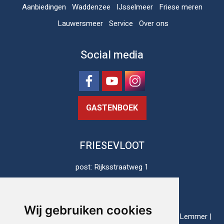
Aanbiedingen
Waddenzee
IJsselmeer
Friese meren
Lauwersmeer
Service
Over ons
Social media
GASTENBOEK
FRIESEVLOOT
post: Rijksstraatweg 1
8813 JH Schalsum
Nederland
Wij gebruiken cookies
thuishavens: Enkhuizen | Harlingen | Lauwersoog | Lemmer |