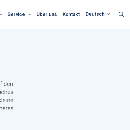
Deutsch
Service
Über uns
Kontakt
f den
iches
leine
cheres