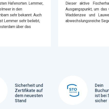
nsten Hafenorten. Lemmer,
Dieser aktive Fischer
elmeer in den
Ausgangspunkt, um das 
chbarn sehr bekannt. Auch
Waddenzee und Lauwer
ist Lemmer sehr beliebt,
abwechslungsreiche Sege
Amsterdam über das
Sicherheit und
Dein
Zertifikate auf
Buchun
dem neuesten
ist bei
Stand
sicher