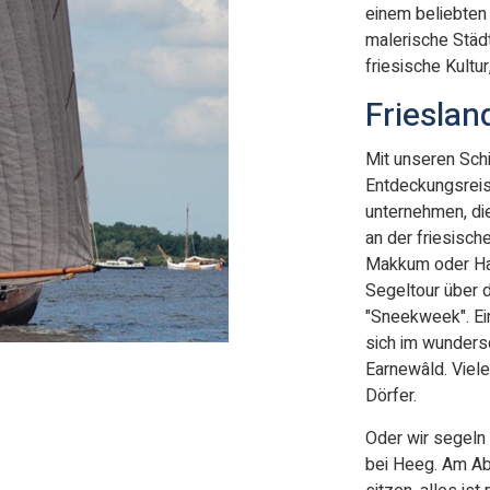
einem beliebten 
malerische Städt
friesische Kultu
Frieslan
Mit unseren Schi
Entdeckungsreis
unternehmen, die
an der friesisc
Makkum oder Har
Segeltour über 
"Sneekweek". Ei
sich im wunders
Earnewâld. Viel
Dörfer.
Oder wir segeln 
bei Heeg. Am A