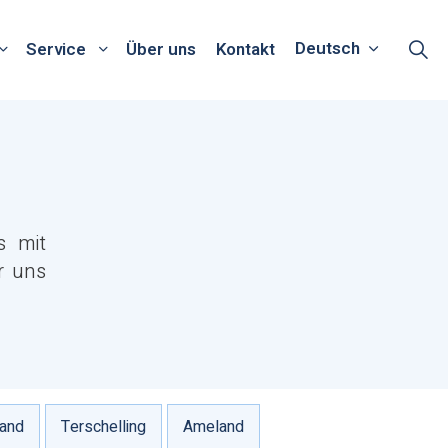
Deutsch
Service
Über uns
Kontakt
s mit
r uns
land
Terschelling
Ameland