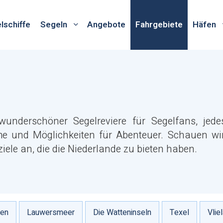
lschiffe
Segeln
Angebote
Fahrgebiete
Häfen
wunderschöner Segelreviere für Segelfans, jede
me und Möglichkeiten für Abenteuer. Schauen wi
iele an, die die Niederlande zu bieten haben.
ren
Lauwersmeer
Die Watteninseln
Texel
Vlie