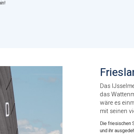
in!
Friesl
Das IJsselme
das Wattenme
wäre es ein
mit seinen v
Die friesischen 
und ihr ausgede