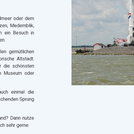
elmeer oder dem
zen, Medemblik,
 ein Besuch in
en.
len gemütlichen
ische Altstadt.
r die schönsten
ein Museum oder
auch einmal die
ischenden Sprung
and? Dann nutze
ich sehr gerne.