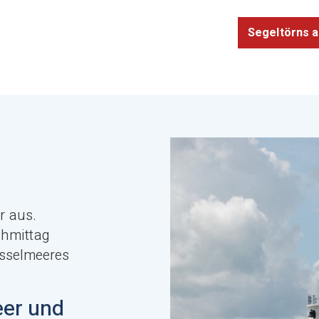
Segeltörns 
r aus.
chmittag
Jsselmeeres
eer und