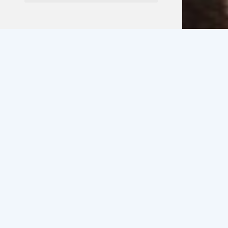
Fragen oder Beratung
+31(0)517 721020
KONTAKT
All inclusive
Segelarrangement
Das ganze Jahr über möglich!